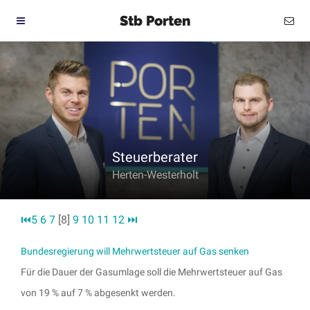
Stb Porten
Steuerberater
Herten-Westerholt
⏮
5
6
7
[8]
9
10
11
12
⏭
Bundesregierung will Mehrwertsteuer auf Gas senken
Für die Dauer der Gasumlage soll die Mehrwertsteuer auf Gas
von 19 % auf 7 % abgesenkt werden.