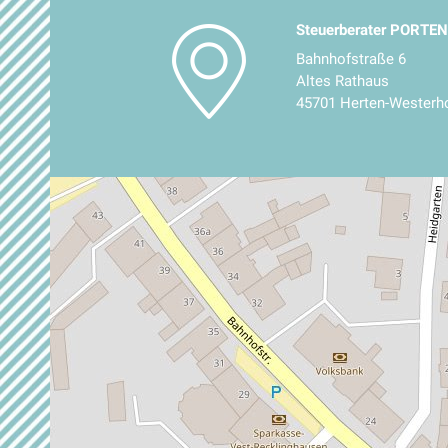
Steuerberater PORTEN
Bahnhofstraße 6
Altes Rathaus
45701 Herten-Westerho