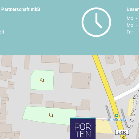
 Partnerschaft mbB
Unser
Mo. - 
Mo. - 
lt
Fr.: