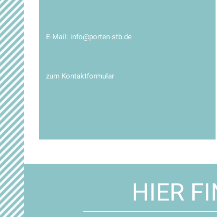
E-Mail:
info@porten-stb.de
zum Kontaktformular
HIER F