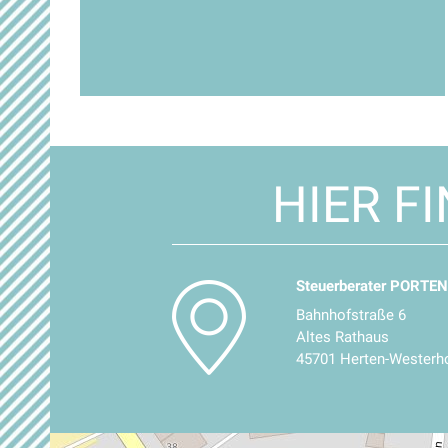
HIER F
Steuerberater PORTEN
Bahnhofstraße 6
Altes Rathaus
45701 Herten-Westerho